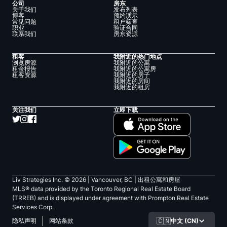
公司
房东
关于我们
发布列表
博客
预约演示
常见问题
租户筛查
职业
验证合同
联系我们
房东资源
租客
我附近的热门地点
浏览房源
我附近的公寓
租金报告
我附近的公寓房
租客资源
我附近的房子
我附近的房间
我附近的租房
关注我们
立即下载
Liv Strategies Inc. ©
2026
| Vancouver, BC |
出租公寓和房屋
MLS® data provided by the Toronto Regional Real Estate Board
(TRREB) and is displayed under agreement with Prompton Real Estate
Services Corp.
🇨🇳
中文 (CN)
隐私声明
网站条款