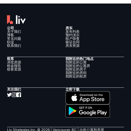
公司
房东
关于我们
发布列表
博客
预约演示
常见问题
租户筛查
职业
验证合同
联系我们
房东资源
租客
我附近的热门地点
浏览房源
我附近的公寓
租金报告
我附近的公寓房
租客资源
我附近的房子
我附近的房间
我附近的租房
关注我们
立即下载
Liv Strategies Inc. ©
2026
| Vancouver, BC |
出租公寓和房屋