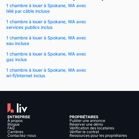
1 chambre à louer à Spokane, WA avec
télé par câble incluse
1 chambre à louer à Spokane, WA avec
services publics inclus
1 chambre à louer à Spokane, WA avec
eau incluse
1 chambre à louer à Spokane, WA avec
gaz inclus
1 chambre à louer à Spokane, WA avec
wi-fi/internet inclus
ENTREPRISE
PROPRIÉTAIRES
À propos
Publier une annonce
Blogue
Réserver une démo
FAQ
Vérification des locataires
Carrières
Vérifier le contrat
Contactez-nous
Ressources pour les propriétaires