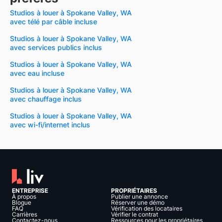
Studios à louer à Spokane Valley, WA
avec télé par câble incluse
Studios à louer à Spokane Valley, WA
avec services publics inclus
Studios à louer à Spokane Valley, WA
avec eau incluse
Studios à louer à Spokane Valley, WA
avec chauffage inclus
Studios à louer à Spokane Valley, WA
avec wi-fi/internet inclus
ENTREPRISE
PROPRIÉTAIRES
À propos
Publier une annonce
Blogue
Réserver une démo
FAQ
Vérification des locataires
Carrières
Vérifier le contrat
Contactez-nous
Ressources pour les propriétaires