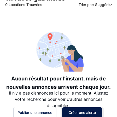
0 Locations Trouvées
Trier par: Suggéré
Suggéré
Date: les plus récents d’abord
Date: les plus anciens d’abord
Prix - $$$ à $
Prix - $ à $$$
Aucun résultat pour l’instant, mais de
nouvelles annonces arrivent chaque jour.
Il n’y a pas d’annonces ici pour le moment. Ajustez
votre recherche pour voir d’autres annonces
disponibles.
Publier une annonce
Créer une alerte