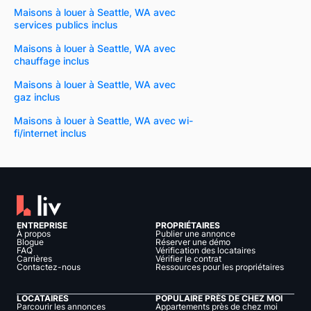
Maisons à louer à Seattle, WA avec
services publics inclus
Maisons à louer à Seattle, WA avec
chauffage inclus
Maisons à louer à Seattle, WA avec
gaz inclus
Maisons à louer à Seattle, WA avec wi-
fi/internet inclus
ENTREPRISE
PROPRIÉTAIRES
À propos
Publier une annonce
Blogue
Réserver une démo
FAQ
Vérification des locataires
Carrières
Vérifier le contrat
Contactez-nous
Ressources pour les propriétaires
LOCATAIRES
POPULAIRE PRÈS DE CHEZ MOI
Parcourir les annonces
Appartements près de chez moi