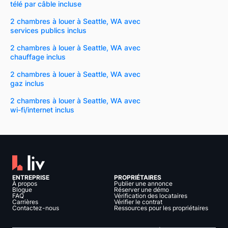
télé par câble incluse
2 chambres à louer à Seattle, WA avec
services publics inclus
2 chambres à louer à Seattle, WA avec
chauffage inclus
2 chambres à louer à Seattle, WA avec
gaz inclus
2 chambres à louer à Seattle, WA avec
wi-fi/internet inclus
ENTREPRISE
PROPRIÉTAIRES
À propos
Publier une annonce
Blogue
Réserver une démo
FAQ
Vérification des locataires
Carrières
Vérifier le contrat
Contactez-nous
Ressources pour les propriétaires