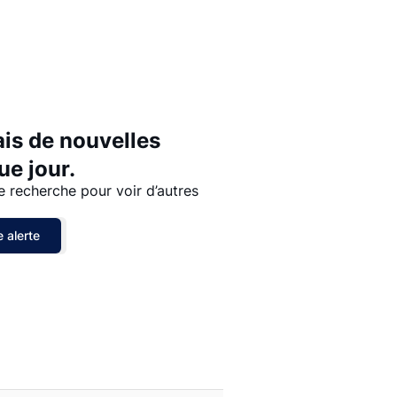
Prix - $$$ à $
Prix - $ à $$$
ais de nouvelles
e jour.
e recherche pour voir d’autres
 alerte