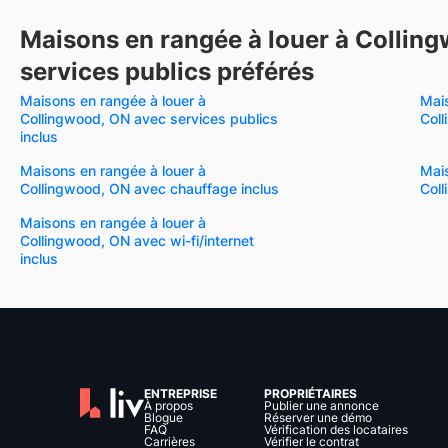
Maisons en rangée à louer à Collin
services publics préférés
Maisons en rangée à louer à
Mais
Collingwood, ON avec services publics
Coll
inclus
Maisons en rangée à louer à
Mais
Collingwood, ON avec chauffage inclus
Coll
Maisons en rangée à louer à
Collingwood, ON avec wi-fi/internet
inclus
ENTREPRISE
PROPRIÉTAIRES
À propos
Publier une annonce
Blogue
Réserver une démo
FAQ
Vérification des locataires
Carrières
Vérifier le contrat