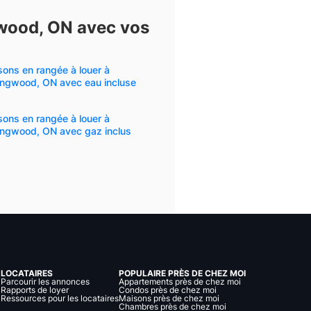
gwood, ON avec vos
ons en rangée à louer à
ingwood, ON avec eau incluse
ons en rangée à louer à
ingwood, ON avec gaz inclus
LOCATAIRES
POPULAIRE PRÈS DE CHEZ MOI
Parcourir les annonces
Appartements près de chez moi
Rapports de loyer
Condos près de chez moi
Ressources pour les locataires
Maisons près de chez moi
Chambres près de chez moi