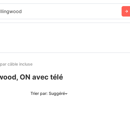
llingwood
par câble incluse
wood, ON avec télé
Trier par: Suggéré
Suggéré
Date: les plus récents d’abord
Date: les plus anciens d’abord