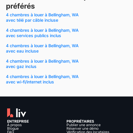
préférés
4 chambres à louer à Bellingham, WA
avec télé par câble incluse
4 chambres à louer à Bellingham, WA
avec services publics inclus
4 chambres à louer à Bellingham, WA
avec eau incluse
4 chambres à louer à Bellingham, WA
avec gaz inclus
4 chambres à louer à Bellingham, WA
avec wi-fi/internet inclus
ENTREPRISE
PROPRIÉTAIRES
À propos
Publier une annonce
Blogue
Réserver une démo
FAQ
Vérification des locataires