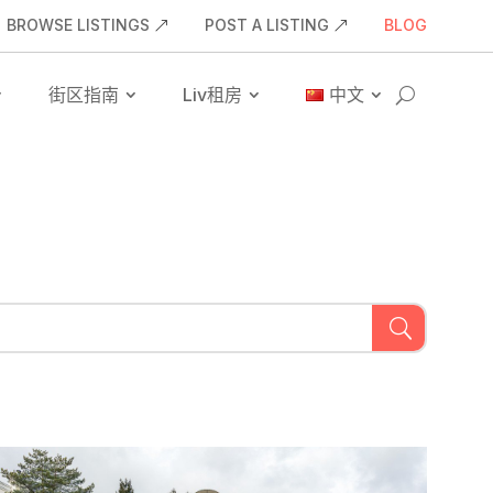
BROWSE LISTINGS
POST A LISTING
BLOG
街区指南
Liv租房
中文