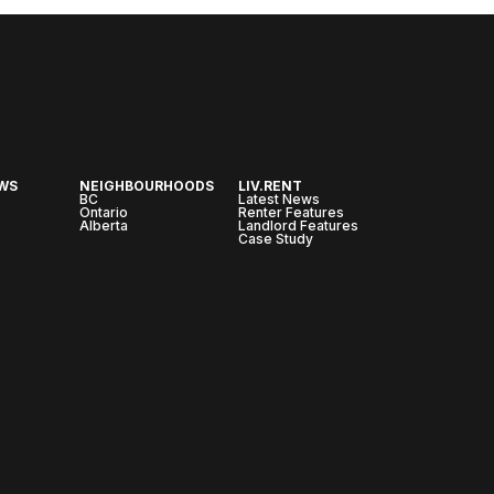
AWS
NEIGHBOURHOODS
LIV.RENT
BC
Latest News
Ontario
Renter Features
Alberta
Landlord Features
Case Study