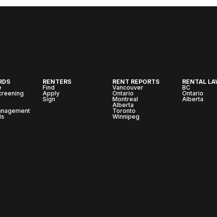
RDS
RENTERS
RENT REPORTS
RENTAL L
e
Find
Vancouver
BC
creening
Apply
Ontario
Ontario
Sign
Montreal
Alberta
Alberta
anagement
Toronto
ls
Winnipeg