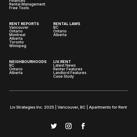
Finances
Rental Management
Free Tools
RENT REPORTS
RENTAL LAWS
Vancouver
BC
Ontario
Ontario
Montreal
Alberta
Alberta
Toronto
Winnipeg
NEIGHBOURHOODS
LIV.RENT
BC
Latest News
Ontario
Renter Features
Alberta
Landlord Features
Case Study
Liv Strategies Inc. 2025 | Vancouver, BC | Apartments for Rent