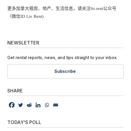
更多加拿大租房、地产、生活信息，请关注liv.rent公众号
（微信ID Liv Rent)
NEWSLETTER
Get rental reports, news, and tips straight to your inbox.
Subscribe
SHARE
TODAY'S POLL