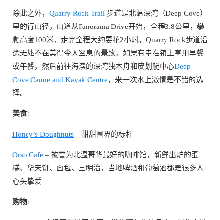
除此之外，
Quarry Rock Trail
步道是北温深湾（Deep Cove）
里的行山径，山道从Panorama Drive开始，全程3.8公里，攀
爬高度100米，走完全程大约要花2小时。Quarry Rock步道沿
途无处不在美得令人窒息的景致，如果有幸在镇上享用早餐
或午餐，然后前往海滨的深湾独木舟和皮划艇中心
Deep
Cove Canoe and Kayak Centre
，来一次水上激情是不错的选
择。
美食:
Honey’s Doughnuts
– 甜甜圈界的标杆
Orso Cafe
– 被誉为北温哥华最好的咖啡馆，新鲜出炉的蛋
糕、华夫饼、面包、三明治，当地啤酒和葡萄酒都是很多人
心头挚爱
购物: