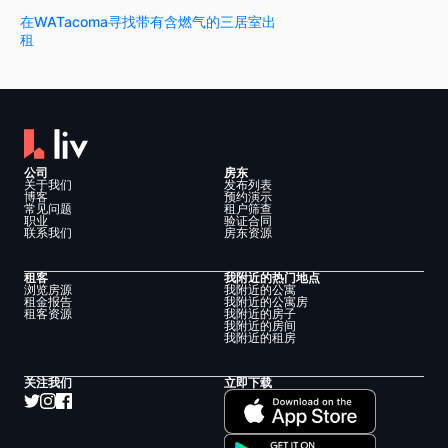
在WATacoma寻找带有含燃气的三居室出
租
公司
房东
关于我们
发布列表
博客
预约演示
常见问题
租户筛查
职业
验证合同
联系我们
房东资源
租客
我附近的热门地点
浏览房源
我附近的公寓
租金报告
我附近的公寓房
租客资源
我附近的房子
我附近的房间
我附近的租房
关注我们
立即下载