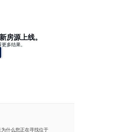
价格 - $$$ 到 $
价格 - $ 到 $$$
新房源上线。
看更多结果。
是为什么您正在寻找位于