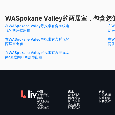
WASpokane Valley的两居室，包
在WASpokane Valley寻找带有含有线电
在W
视的两居室出租
两居
在WASpokane Valley寻找带有含暖气的
在W
两居室出租
两居
在WASpokane Valley寻找带有含无线网
络/互联网的两居室出租
公司
房东
租客
关于我们
发布列表
浏览房源
博客
预约演示
租金报告
常见问题
租户筛查
租客资源
职业
验证合同
联系我们
房东资源