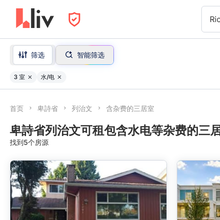
Ri
筛选
智能筛选
3 室
水/电
首页
卑詩省
列治文
含杂费的三居室
卑詩省列治文可租包含水电等杂费的三
找到5个房源