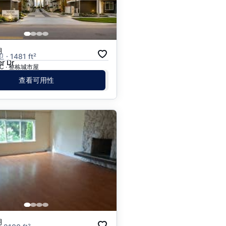
价格 - $$$ 到 $
价格 - $ 到 $$$
月
卫 · 1481 ft²
r Dr
 BC · 整栋城市屋
查看可用性
月