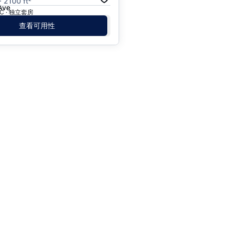
· 2100 ft²
Ave
 BC · 独立套房
查看可用性