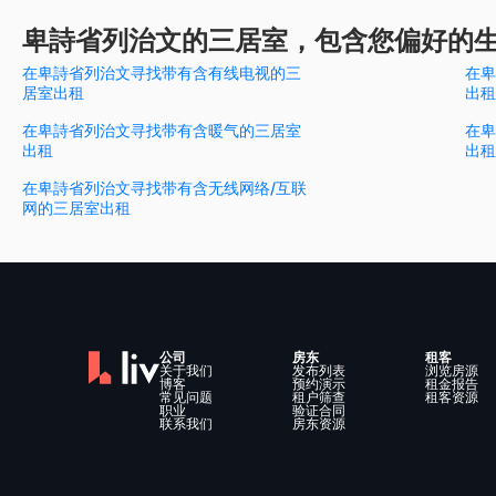
卑詩省列治文的三居室，包含您偏好的
在卑詩省列治文寻找带有含有线电视的三
在卑
居室出租
出租
在卑詩省列治文寻找带有含暖气的三居室
在卑
出租
出租
在卑詩省列治文寻找带有含无线网络/互联
网的三居室出租
公司
房东
租客
关于我们
发布列表
浏览房源
博客
预约演示
租金报告
常见问题
租户筛查
租客资源
职业
验证合同
联系我们
房东资源