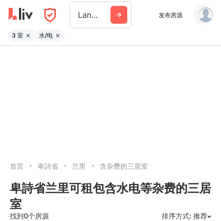
Langley
发布房源
3 室
水/电
首页
卑詩省
兰里
含杂费的三居室
卑詩省兰里可租包含水电等杂费的三居
室
找到0个房源
排序方式: 推荐