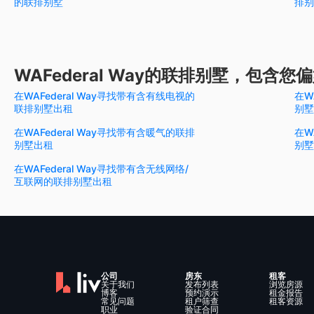
的联排别墅
排别
WAFederal Way的联排别墅，包含
在WAFederal Way寻找带有含有线电视的
在W
联排别墅出租
别墅
在WAFederal Way寻找带有含暖气的联排
在W
别墅出租
别墅
在WAFederal Way寻找带有含无线网络/
互联网的联排别墅出租
公司
房东
租客
关于我们
发布列表
浏览房源
博客
预约演示
租金报告
常见问题
租户筛查
租客资源
职业
验证合同