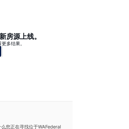
价格 - $$$ 到 $
价格 - $ 到 $$$
新房源上线。
看更多结果。
正在寻找位于WAFederal