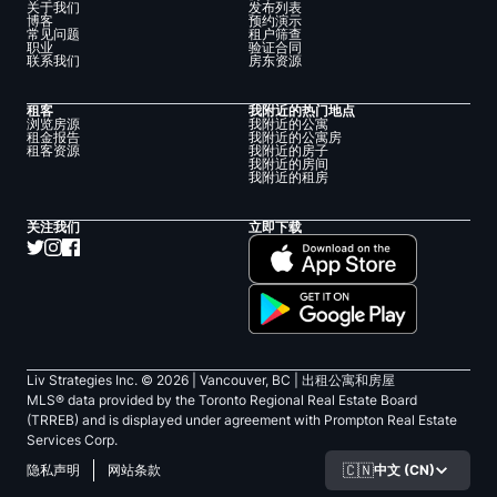
关于我们
发布列表
博客
预约演示
常见问题
租户筛查
职业
验证合同
联系我们
房东资源
租客
我附近的热门地点
浏览房源
我附近的公寓
租金报告
我附近的公寓房
租客资源
我附近的房子
我附近的房间
我附近的租房
关注我们
立即下载
Liv Strategies Inc. ©
2026
| Vancouver, BC |
出租公寓和房屋
MLS® data provided by the Toronto Regional Real Estate Board
(TRREB) and is displayed under agreement with Prompton Real Estate
Services Corp.
🇨🇳
中文 (CN)
隐私声明
网站条款