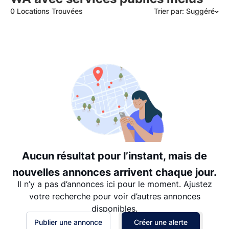
0 Locations Trouvées
Trier par: Suggéré
Suggéré
Date: les plus récents d’abord
Date: les plus anciens d’abord
Prix - $$$ à $
Prix - $ à $$$
Aucun résultat pour l’instant, mais de
nouvelles annonces arrivent chaque jour.
Il n’y a pas d’annonces ici pour le moment. Ajustez
votre recherche pour voir d’autres annonces
disponibles.
Publier une annonce
Créer une alerte