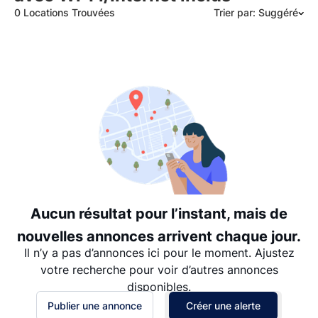
0 Locations Trouvées
Trier par: Suggéré
Suggéré
Date: les plus récents d’abord
Date: les plus anciens d’abord
Prix - $$$ à $
Prix - $ à $$$
Aucun résultat pour l’instant, mais de
nouvelles annonces arrivent chaque jour.
Il n’y a pas d’annonces ici pour le moment. Ajustez
votre recherche pour voir d’autres annonces
disponibles.
Publier une annonce
Créer une alerte