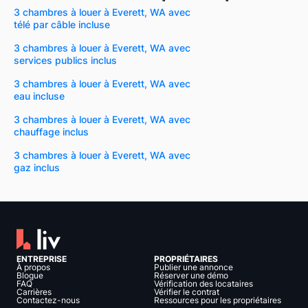
3 chambres à louer à Everett, WA avec
télé par câble incluse
3 chambres à louer à Everett, WA avec
services publics inclus
3 chambres à louer à Everett, WA avec
eau incluse
3 chambres à louer à Everett, WA avec
chauffage inclus
3 chambres à louer à Everett, WA avec
gaz inclus
ENTREPRISE
PROPRIÉTAIRES
À propos
Publier une annonce
Blogue
Réserver une démo
FAQ
Vérification des locataires
Carrières
Vérifier le contrat
Contactez-nous
Ressources pour les propriétaires