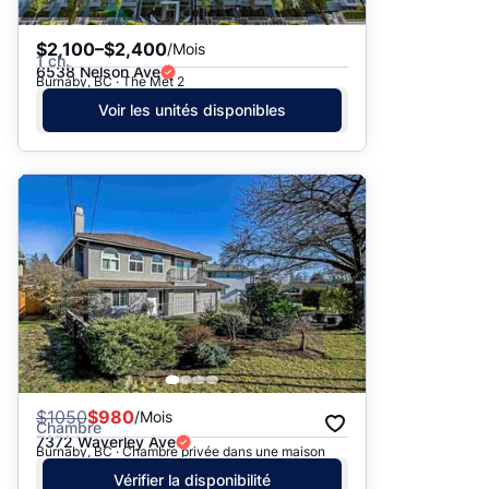
$2,100–$2,400
/Mois
1 ch.
6538 Nelson Ave
Burnaby, BC · The Met 2
Voir les unités disponibles
$
1050
$980
/Mois
Chambre
7372 Waverley Ave
Burnaby, BC · Chambre privée dans une maison
Vérifier la disponibilité