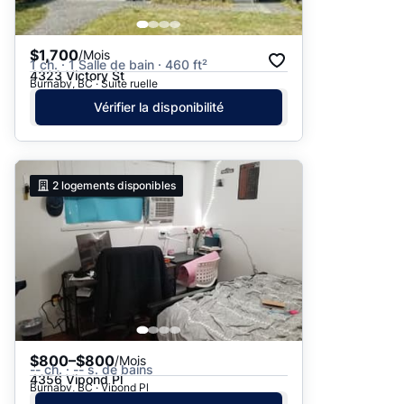
$1,700
/Mois
1 ch. · 1 Salle de bain · 460 ft²
4323 Victory St
Burnaby, BC · Suite ruelle
Vérifier la disponibilité
2
logements disponibles
$800–$800
/Mois
-- ch. · -- s. de bains
4356 Vipond Pl
Burnaby, BC · Vipond Pl