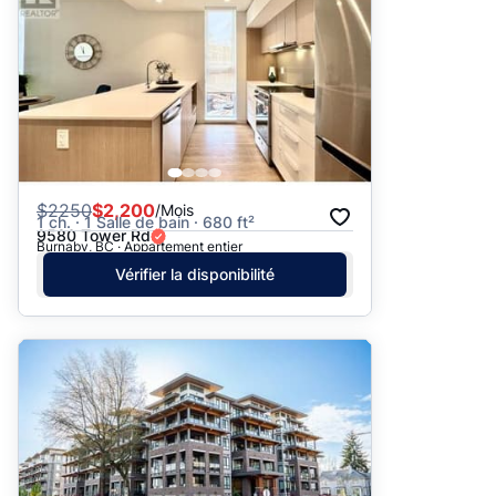
$
2250
$2,200
/Mois
1 ch. · 1 Salle de bain · 680 ft²
9580 Tower Rd
Burnaby, BC · Appartement entier
Vérifier la disponibilité