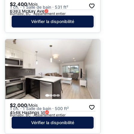
$2,400
/Mois
1 ch. · 1 Salle de bain · 531 ft²
6383 McKay Ave
Burnaby, BC · Appartement entier
Vérifier la disponibilité
$2,000
/Mois
1 ch. · 1 Salle de bain · 500 ft²
4548 Hastings St
Burnaby, BC · Appartement entier
Vérifier la disponibilité