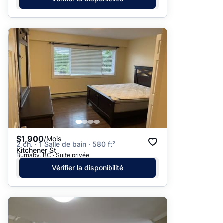
$1,900
/Mois
2 ch. · 1 Salle de bain · 580 ft²
Kitchener St
Burnaby, BC · Suite privée
Vérifier la disponibilité