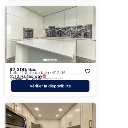
$2,300
/Mois
1 ch. · 1 Salle de bain · 617 ft²
4510 Halifax way
Burnaby, BC · Appartement entier
Vérifier la disponibilité