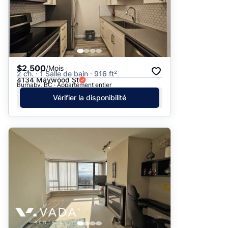
$2,500
/Mois
2 ch. · 1 Salle de bain · 916 ft²
4134 Maywood St
Burnaby, BC · Appartement entier
Vérifier la disponibilité