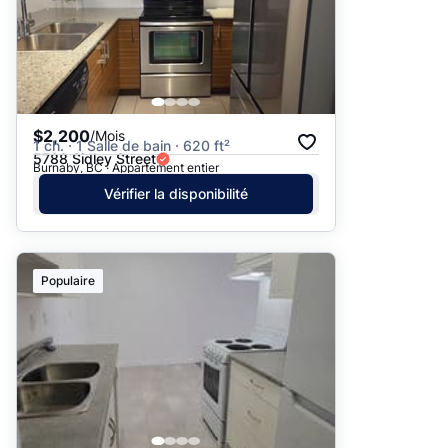
$2,200
/Mois
1 ch. · 1 Salle de bain · 620 ft²
5788 Sidley Street
Burnaby, BC · Appartement entier
Vérifier la disponibilité
Populaire