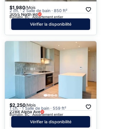
$1,980
/Mois
2 ch. · 2 Salle de bain · 850 ft²
3055 North Rd
Burnaby, BC · Appartement entier
Vérifier la disponibilité
$2,250
/Mois
1 ch. · 1 Salle de bain · 559 ft²
2288 Alpha Ave
Burnaby, BC · Appartement entier
Vérifier la disponibilité