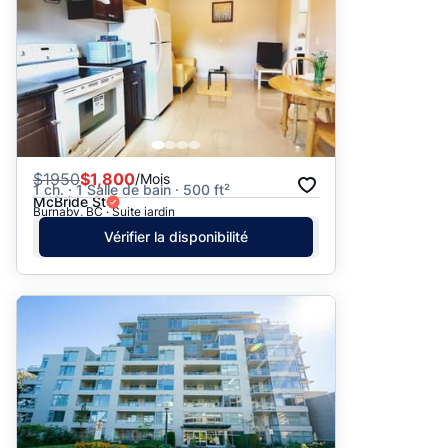
$
1950
$1,800
/Mois
1 ch. · 1 Salle de bain · 500 ft²
McBride St
Burnaby, BC · Suite jardin
Vérifier la disponibilité