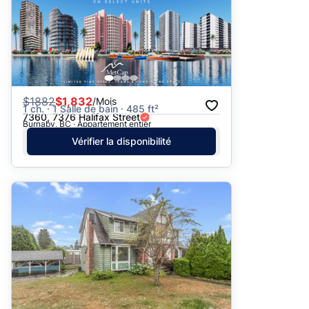
$
1882
$1,832
/Mois
1 ch. · 1 Salle de bain · 485 ft²
7360, 7376 Halifax Street
Burnaby, BC · Appartement entier
Vérifier la disponibilité