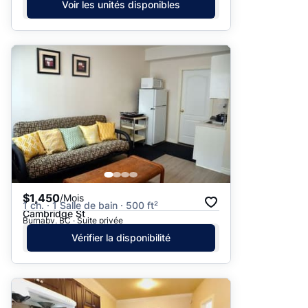
Voir les unités disponibles
$1,450
/Mois
1 ch. · 1 Salle de bain · 500 ft²
Cambridge St
Burnaby, BC · Suite privée
Vérifier la disponibilité