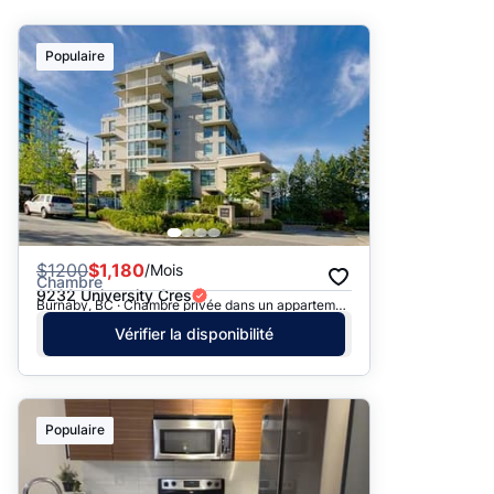
Suggéré
Populaire
Date: les plus récents d’abord
Date: les plus anciens d’abord
Prix - $$$ à $
Prix - $ à $$$
$
1200
$1,180
/Mois
Chambre
9232 University Cres
Burnaby, BC · Chambre privée dans un appartement
Vérifier la disponibilité
Populaire