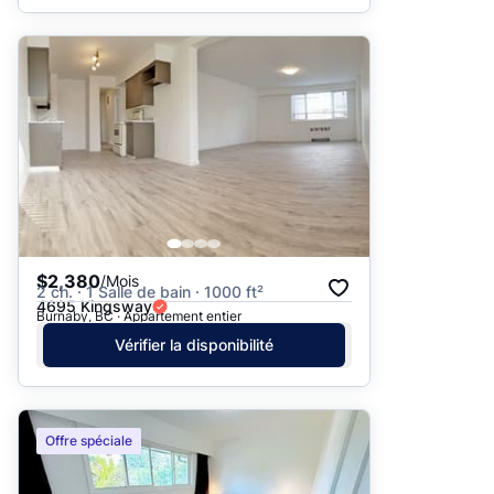
$2,380
/Mois
2 ch. · 1 Salle de bain · 1000 ft²
4695 Kingsway
Burnaby, BC · Appartement entier
Vérifier la disponibilité
Offre spéciale