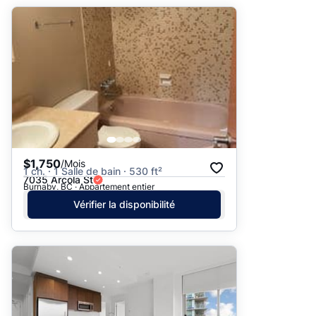
$1,750
/Mois
1 ch. · 1 Salle de bain · 530 ft²
7035 Arcola St
Burnaby, BC · Appartement entier
Vérifier la disponibilité