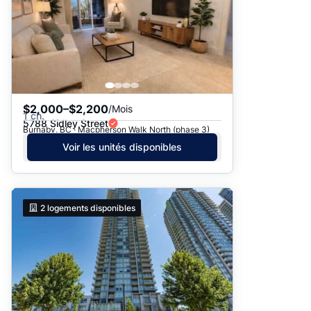
$2,000–$2,200
/Mois
1 ch.
5788 Sidley Street
Burnaby, BC · Macpherson Walk North (phase 3)
Voir les unités disponibles
2
logements disponibles