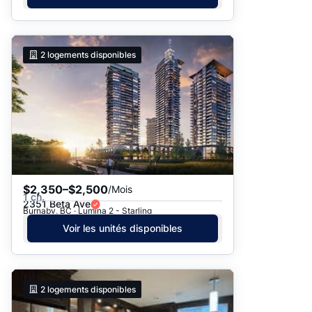
2
logements disponibles
$2,350–$2,500
/Mois
1 ch.
2351 Beta Ave
Burnaby, BC · Lumina 2 - Starling
Voir les unités disponibles
2
logements disponibles