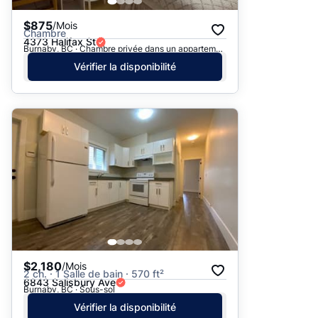
$875
/Mois
Chambre
4373 Halifax St
Burnaby, BC · Chambre privée dans un appartement
Vérifier la disponibilité
$2,180
/Mois
2 ch. · 1 Salle de bain · 570 ft²
6843 Salisbury Ave
Burnaby, BC · Sous-sol
Vérifier la disponibilité