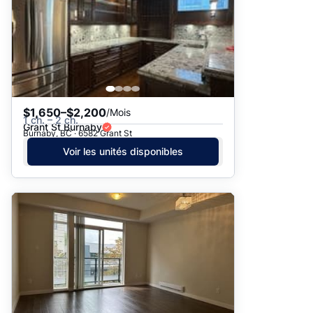
$1,650–$2,200
/Mois
1 ch. – 2 ch.
Grant St Burnaby
Burnaby, BC · 6582 Grant St
Voir les unités disponibles