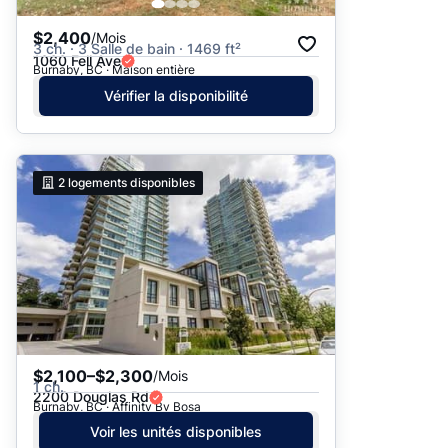
$2,400
/Mois
3 ch. · 3 Salle de bain · 1469 ft²
1060 Fell Ave
Burnaby, BC · Maison entière
Vérifier la disponibilité
2
logements disponibles
$2,100–$2,300
/Mois
1 ch.
2200 Douglas Rd
Burnaby, BC · Affinity By Bosa
Voir les unités disponibles