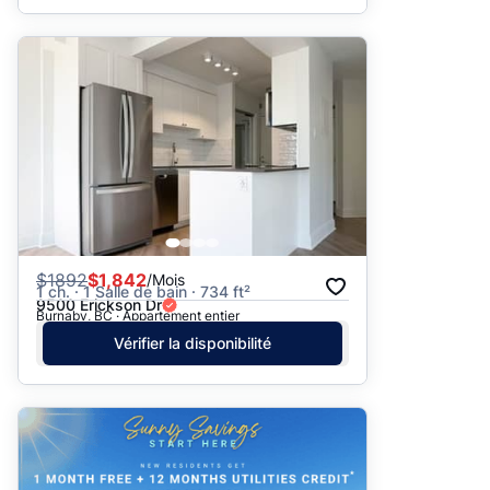
$
1892
$1,842
/Mois
1 ch. · 1 Salle de bain · 734 ft²
9500 Erickson Dr
Burnaby, BC · Appartement entier
Vérifier la disponibilité