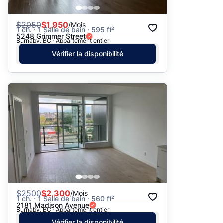
$
2050
$1,950
/Mois
1 ch. · 1 Salle de bain · 595 ft²
5248 Grimmer Street
Burnaby, BC · Appartement entier
Vérifier la disponibilité
$
2500
$2,300
/Mois
1 ch. · 1 Salle de bain · 560 ft²
2181 Madison Avenue
Burnaby, BC · Appartement entier
Vérifier la disponibilité