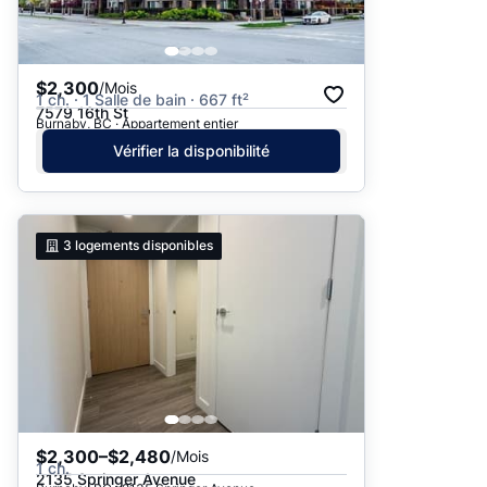
$2,300
/Mois
1 ch. · 1 Salle de bain · 667 ft²
7579 16th St
Burnaby, BC · Appartement entier
Vérifier la disponibilité
3
logements disponibles
$2,300–$2,480
/Mois
1 ch.
2135 Springer Avenue