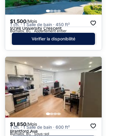
$1,500
/Mois
1 ch. · 1 Salle de bain · 450 ft²
9298 University Crescent
Burnaby, BC · Appartement entier
Vérifier la disponibilité
$1,850
/Mois
1 ch. · 1 Salle de bain · 600 ft²
Brantford Ave
Burnaby, BC · Sous-sol