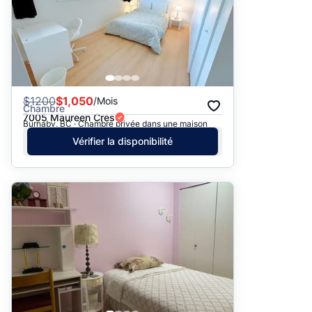
$
1200
$1,050
/Mois
Chambre
7005 Maureen Cres
Burnaby, BC · Chambre privée dans une maison
Vérifier la disponibilité