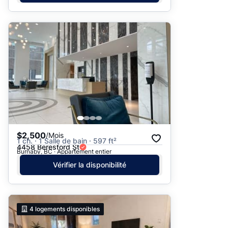
$2,500
/Mois
1 ch. · 1 Salle de bain · 597 ft²
4458 Beresford St
Burnaby, BC · Appartement entier
Vérifier la disponibilité
4
logements disponibles