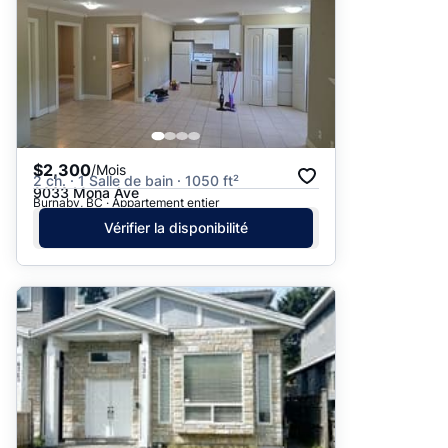
$2,300
/Mois
2 ch. · 1 Salle de bain · 1050 ft²
9033 Mona Ave
Burnaby, BC · Appartement entier
Vérifier la disponibilité