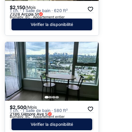
$2,150
/Mois
1 ch. · 1 Salle de bain · 620 ft²
7328 Arcola St
Burnaby, BC · Appartement entier
Vérifier la disponibilité
$2,500
/Mois
1 ch. · 1 Salle de bain · 580 ft²
2186 Gilmore Ave S
Burnaby, BC · Appartement entier
Vérifier la disponibilité