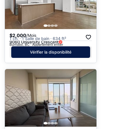
$2,000
/Mois
1 ch. · 1 Salle de bain · 634 ft²
9060 University Crescent
Burnaby, BC · Appartement entier
Vérifier la disponibilité