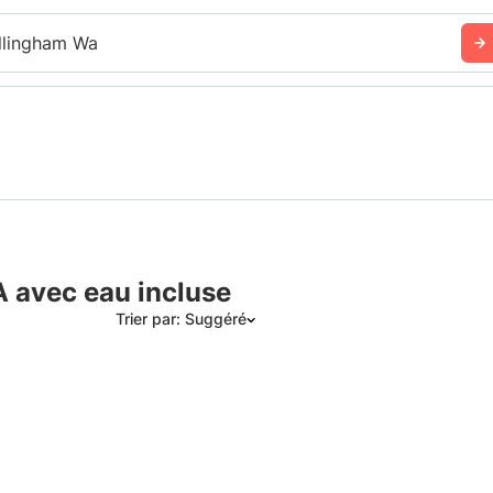
llingham Wa
A avec eau incluse
Trier par: Suggéré
Suggéré
Date: les plus récents d’abord
Date: les plus anciens d’abord