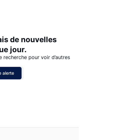
Prix - $$$ à $
Prix - $ à $$$
ais de nouvelles
e jour.
e recherche pour voir d’autres
 alerte