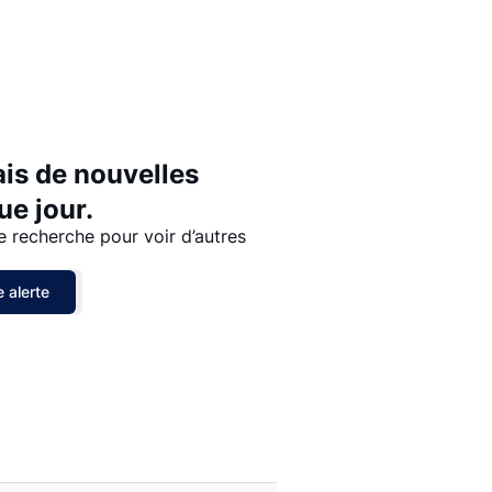
Prix - $$$ à $
Prix - $ à $$$
ais de nouvelles
e jour.
e recherche pour voir d’autres
 alerte