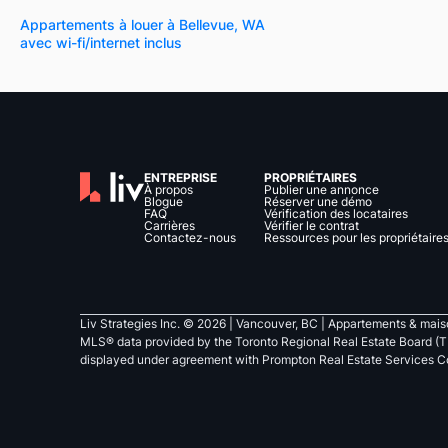
Appartements à louer à Bellevue, WA
avec wi-fi/internet inclus
ENTREPRISE
PROPRIÉTAIRES
À propos
Publier une annonce
Blogue
Réserver une démo
FAQ
Vérification des locataires
Carrières
Vérifier le contrat
Contactez-nous
Ressources pour les propriétaire
Liv Strategies Inc. ©
2026
| Vancouver, BC |
Appartements & maiso
MLS® data provided by the Toronto Regional Real Estate Board (T
displayed under agreement with Prompton Real Estate Services C