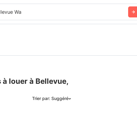
llevue Wa
à louer à Bellevue,
Trier par: Suggéré
Suggéré
Date: les plus récents d’abord
Date: les plus anciens d’abord