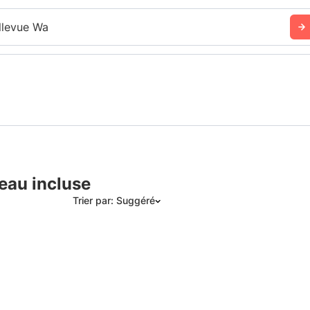
llevue Wa
 eau incluse
Trier par: Suggéré
Suggéré
Date: les plus récents d’abord
Date: les plus anciens d’abord