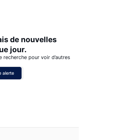
Prix - $$$ à $
Prix - $ à $$$
ais de nouvelles
e jour.
e recherche pour voir d’autres
 alerte