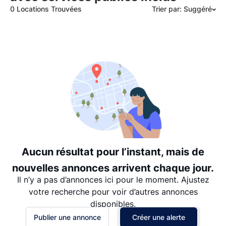
0 Locations Trouvées
Trier par: Suggéré
Suggéré
Date: les plus récents d’abord
Date: les plus anciens d’abord
Prix - $$$ à $
Prix - $ à $$$
Aucun résultat pour l’instant, mais de
nouvelles annonces arrivent chaque jour.
Il n’y a pas d’annonces ici pour le moment. Ajustez
votre recherche pour voir d’autres annonces
disponibles.
Publier une annonce
Créer une alerte